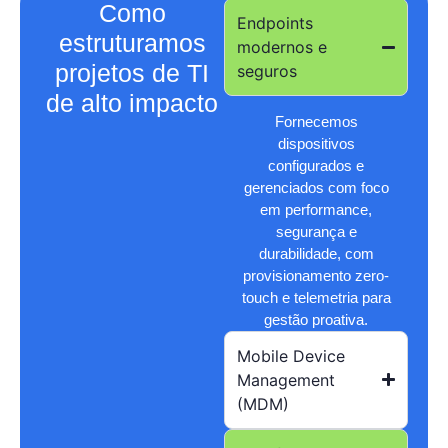
Como
Endpoints
estruturamos
modernos e
projetos de TI
seguros
de alto impacto
Fornecemos
dispositivos
configurados e
gerenciados com foco
em performance,
segurança e
durabilidade, com
provisionamento zero-
touch e telemetria para
gestão proativa.
Mobile Device
Management
(MDM)