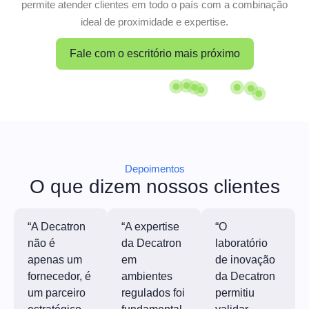
permite atender clientes em todo o país com a combinação
ideal de proximidade e expertise.
Fale com o escritório mais próximo
Santa Catarina
Paraná
Rio de Janeiro
São Paulo
Espírito Santo
Distrito Federal
Ceará
Depoimentos
O que dizem nossos clientes
“A Decatron
“A expertise
“O
não é
da Decatron
laboratório
apenas um
em
de inovação
fornecedor, é
ambientes
da Decatron
um parceiro
regulados foi
permitiu