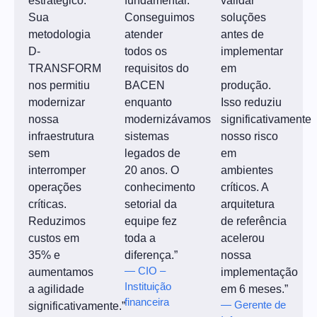
estratégico.
fundamental.
validar
Sua
Conseguimos
soluções
metodologia
atender
antes de
D-
todos os
implementar
TRANSFORM
requisitos do
em
nos permitiu
BACEN
produção.
modernizar
enquanto
Isso reduziu
nossa
modernizávamos
significativamente
infraestrutura
sistemas
nosso risco
sem
legados de
em
interromper
20 anos. O
ambientes
operações
conhecimento
críticos. A
críticas.
setorial da
arquitetura
Reduzimos
equipe fez
de referência
custos em
toda a
acelerou
35% e
diferença.”
nossa
— CIO –
aumentamos
implementação
Instituição
a agilidade
em 6 meses.”
financeira
— Gerente de
significativamente.”