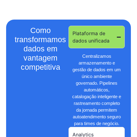
Como
Plataforma de
transformamos
dados unificada
dados em
vantagem
Centralizamos
armazenamento e
competitiva
gestão de dados em um
único ambiente
governado. Pipelines
automáticos,
catalogação inteligente e
rastreamento completo
da jornada permitem
autoatendimento seguro
para times de negócio.
Analytics